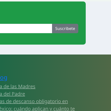
Suscribete
log
a de las Madres
a del Padre
as de descanso obligatorio en
xico: cuándo aplican y cuánto te