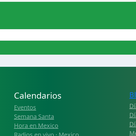
Calendarios
B
Dí
Eventos
Dí
Semana Santa
Dí
Hora en Mexico
Mé
Radios en vivo · Mexico