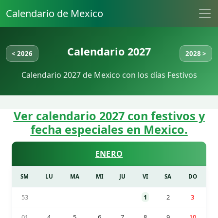
Calendario de Mexico
Calendario 2027
< 2026
2028 >
Calendario 2027 de Mexico con los días Festivos
Ver calendario 2027 con festivos y
fecha especiales en Mexico.
ENERO
SM
LU
MA
MI
JU
VI
SA
DO
53
1
2
3
01
4
5
6
7
8
9
10