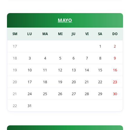
MAYO
SM
LU
MA
MI
JU
VI
SA
DO
17
1
2
18
3
4
5
6
7
8
9
19
10
11
12
13
14
15
16
20
17
18
19
20
21
22
23
21
24
25
26
27
28
29
30
22
31