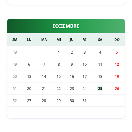
DICIEMBRE
SM
LU
MA
MI
JU
VI
SA
DO
48
1
2
3
4
5
49
6
7
8
9
10
11
12
50
13
14
15
16
17
18
19
51
20
21
22
23
24
25
26
52
27
28
29
30
31