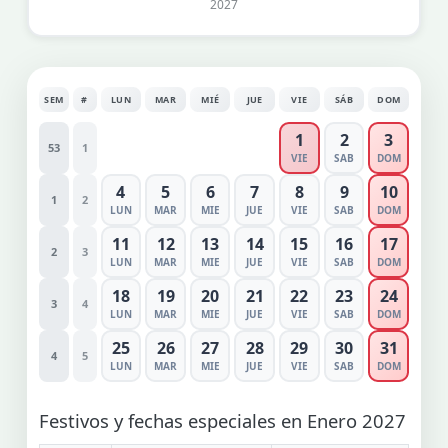
2027
SEM
#
LUN
MAR
MIÉ
JUE
VIE
SÁB
DOM
1
2
3
53
1
VIE
SAB
DOM
4
5
6
7
8
9
10
1
2
LUN
MAR
MIE
JUE
VIE
SAB
DOM
11
12
13
14
15
16
17
2
3
LUN
MAR
MIE
JUE
VIE
SAB
DOM
18
19
20
21
22
23
24
3
4
LUN
MAR
MIE
JUE
VIE
SAB
DOM
25
26
27
28
29
30
31
4
5
LUN
MAR
MIE
JUE
VIE
SAB
DOM
Festivos y fechas especiales en Enero 2027