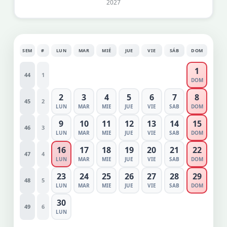
2027
SEM
#
LUN
MAR
MIÉ
JUE
VIE
SÁB
DOM
1
44
1
DOM
2
3
4
5
6
7
8
45
2
LUN
MAR
MIE
JUE
VIE
SAB
DOM
9
10
11
12
13
14
15
46
3
LUN
MAR
MIE
JUE
VIE
SAB
DOM
16
17
18
19
20
21
22
47
4
LUN
MAR
MIE
JUE
VIE
SAB
DOM
23
24
25
26
27
28
29
48
5
LUN
MAR
MIE
JUE
VIE
SAB
DOM
30
49
6
LUN