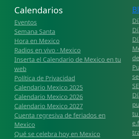
Calendarios
B
Dí
Eventos
Dí
Semana Santa
Dí
Hora en Mexico
Mé
Radios en vivo · Mexico
de
Inserta el Calendario de Mexico en tu
Pu
web
se
Política de Privacidad
SE
Calendario Mexico 2025
Dí
Calendario Mexico 2026
pu
Calendario Mexico 2027
tu
Cuenta regresiva de feriados en
e.
Mexico
tr
Qué se celebra hoy en Mexico