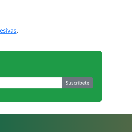
esivas
.
Suscribete