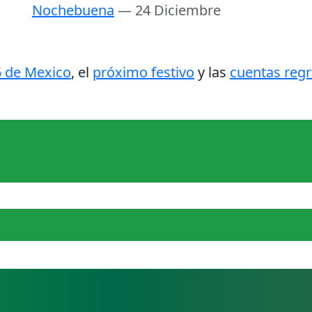
Nochebuena
— 24 Diciembre
6 de Mexico
, el
próximo festivo
y las
cuentas regr