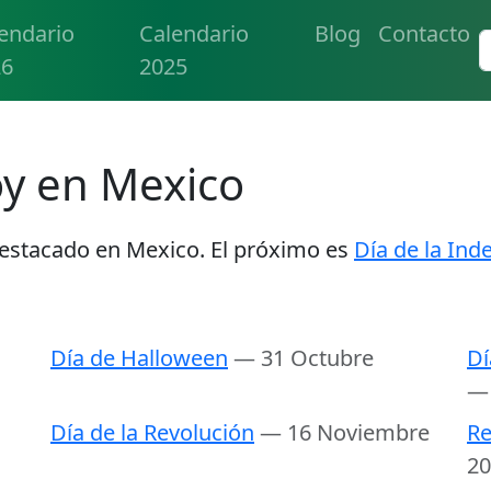
endario
Calendario
Blog
Contacto
26
2025
oy en Mexico
destacado en Mexico. El próximo es
Día de la In
Día de Halloween
— 31 Octubre
Dí
— 
Día de la Revolución
— 16 Noviembre
Re
20