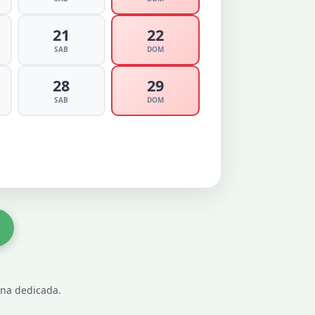
21
22
SAB
DOM
28
29
SAB
DOM
gina dedicada.