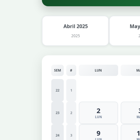
Abril 2025
May
2025
SEM
#
LUN
M
22
1
2
23
2
LUN
M
9
24
3
LUN
M