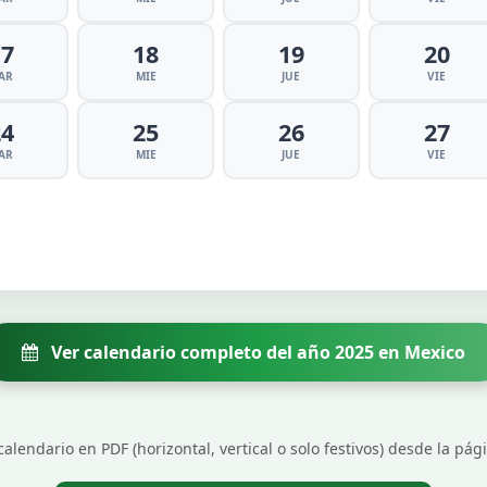
17
18
19
20
AR
MIE
JUE
VIE
24
25
26
27
AR
MIE
JUE
VIE
Ver calendario completo del año 2025 en Mexico
alendario en PDF (horizontal, vertical o solo festivos) desde la pá