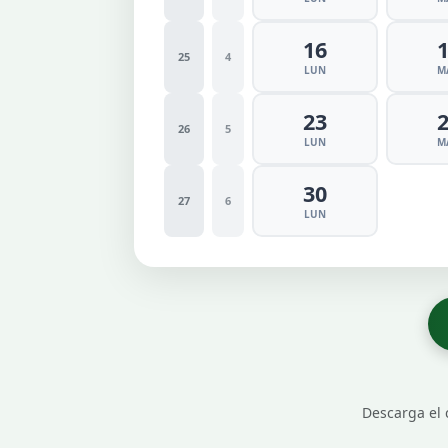
16
25
4
LUN
M
23
26
5
LUN
M
30
27
6
LUN
Descarga el c