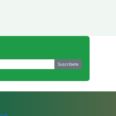
Suscribete
log