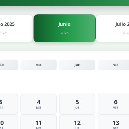
o 2025
Junio
Julio 
2025
2025
202
AR
MIÉ
JUE
VIE
3
4
5
6
AR
MIE
JUE
VIE
10
11
12
13
AR
MIE
JUE
VIE