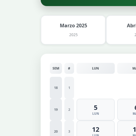
Marzo 2025
Abr
2025
SEM
#
LUN
M
18
1
5
19
2
LUN
M
12
20
3
LUN
M