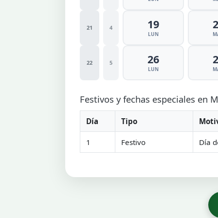
19
21
4
LUN
M
26
22
5
LUN
M
Festivos y fechas especiales en
Día
Tipo
Moti
1
Festivo
Día d