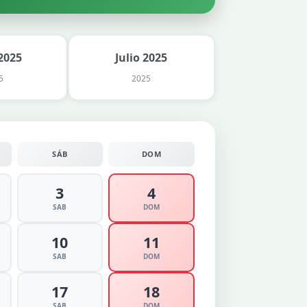
2025
Julio 2025
5
2025
SÁB
DOM
3
4
SAB
DOM
10
11
SAB
DOM
17
18
SAB
DOM