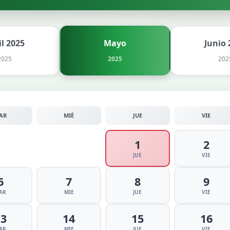
il 2025
Mayo
Junio 
2025
2025
202
AR
MIÉ
JUE
VIE
1
2
JUE
VIE
6
7
8
9
AR
MIE
JUE
VIE
13
14
15
16
AR
MIE
JUE
VIE