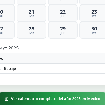
20
21
22
23
AR
MIE
JUE
VIE
27
28
29
30
AR
MIE
JUE
VIE
 Mayo 2025
vo
el Trabajo
Ver calendario completo del año 2025 en Mexico