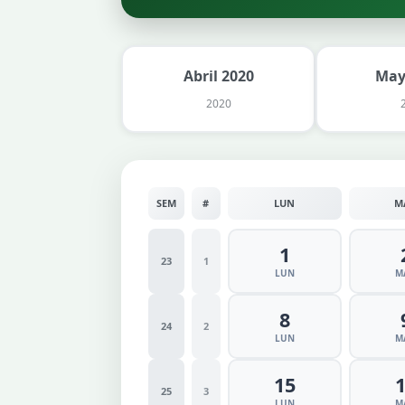
Abril 2020
May
2020
SEM
#
LUN
M
1
23
1
LUN
M
8
24
2
LUN
M
15
25
3
LUN
M