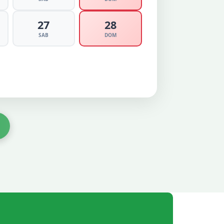
27
28
SAB
DOM