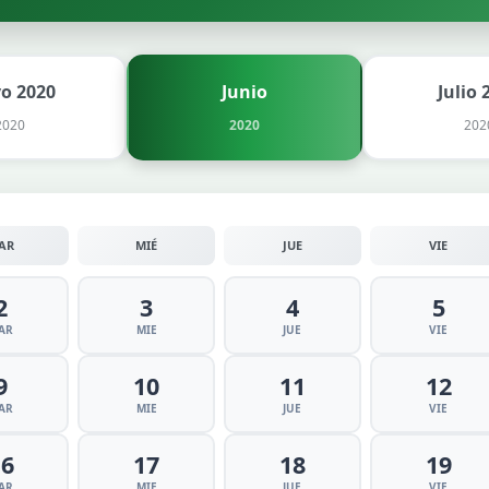
o 2020
Junio
Julio 
2020
2020
202
AR
MIÉ
JUE
VIE
2
3
4
5
AR
MIE
JUE
VIE
9
10
11
12
AR
MIE
JUE
VIE
16
17
18
19
AR
MIE
JUE
VIE