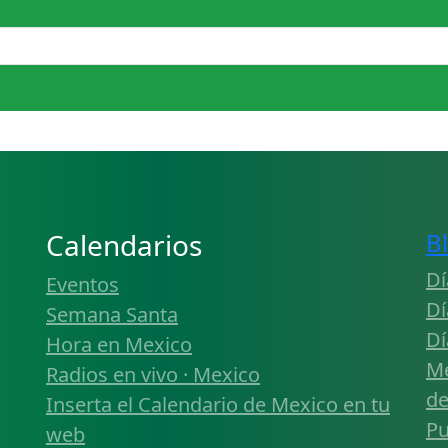
Calendarios
B
Dí
Eventos
Dí
Semana Santa
Dí
Hora en Mexico
Mé
Radios en vivo · Mexico
de
Inserta el Calendario de Mexico en tu
Pu
web