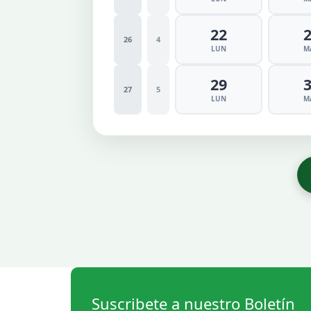
22
26
4
LUN
M
29
27
5
LUN
M
Suscribete a nuestro Boletín