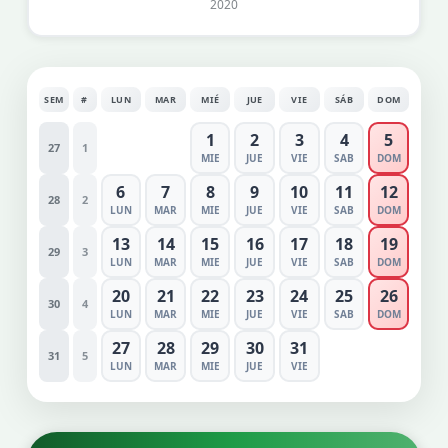
2020
SEM
#
LUN
MAR
MIÉ
JUE
VIE
SÁB
DOM
1
2
3
4
5
27
1
MIE
JUE
VIE
SAB
DOM
6
7
8
9
10
11
12
28
2
LUN
MAR
MIE
JUE
VIE
SAB
DOM
13
14
15
16
17
18
19
29
3
LUN
MAR
MIE
JUE
VIE
SAB
DOM
20
21
22
23
24
25
26
30
4
LUN
MAR
MIE
JUE
VIE
SAB
DOM
27
28
29
30
31
31
5
LUN
MAR
MIE
JUE
VIE