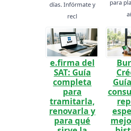
para pla
días. Infórmate y
a
recl
e.firma del
Bur
SAT: Guía
Cré
completa
Guía
para
consu
tramitarla,
rep
renovarla y
espe
para qué
mejo
sirve la
hist