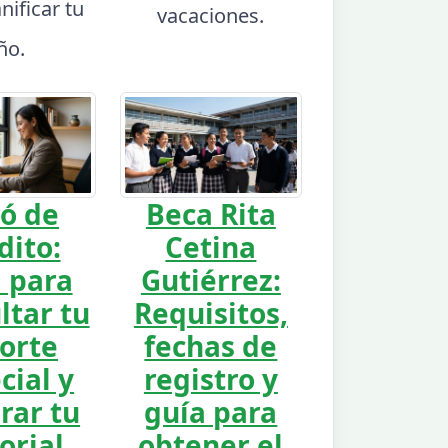
nificar tu
vacaciones.
ño.
ó de
Beca Rita
dito:
Cetina
 para
Gutiérrez:
ltar tu
Requisitos,
orte
fechas de
cial y
registro y
rar tu
guía para
orial
obtener el