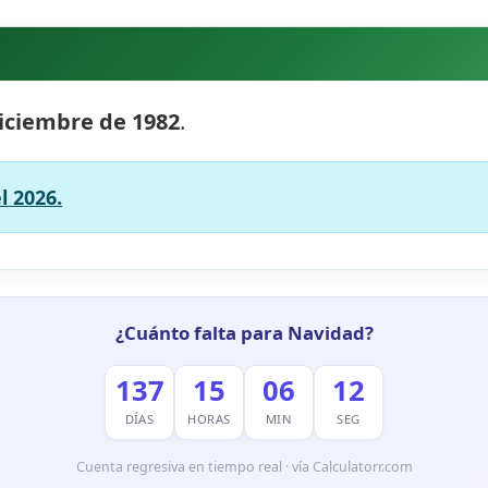
iciembre de 1982
.
l 2026.
¿Cuánto falta para Navidad?
137
15
06
12
DÍAS
HORAS
MIN
SEG
Cuenta regresiva en tiempo real · vía Calculatorr.com