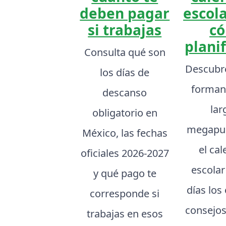
deben pagar
escola
si trabajas
c
planif
Consulta qué son
Descubr
los días de
forman
descanso
lar
obligatorio en
megapue
México, las fechas
el ca
oficiales 2026-2027
escolar
y qué pago te
días los
corresponde si
consejos
trabajas en esos