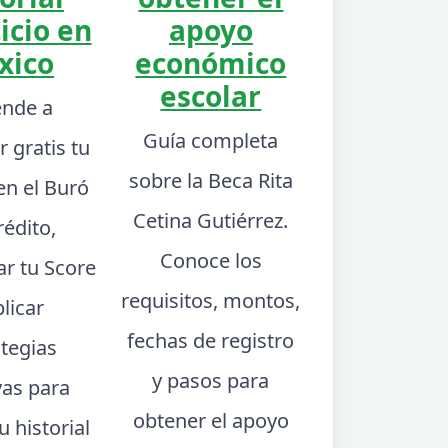
icio en
apoyo
xico
económico
escolar
nde a
Guía completa
r gratis tu
sobre la Beca Rita
en el Buró
Cetina Gutiérrez.
rédito,
Conoce los
ar tu Score
requisitos, montos,
plicar
fechas de registro
ategias
y pasos para
vas para
obtener el apoyo
u historial