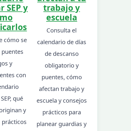
r SEP y
trabajo y
ómo
escuela
icarlos
Consulta el
e cómo se
calendario de días
 puentes
de descanso
gos y
obligatorio y
ntes con
puentes, cómo
lendario
afectan trabajo y
 SEP, qué
escuela y consejos
 originan y
prácticos para
 prácticos
planear guardias y