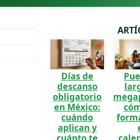
ARTÍ
Días de
Pue
descanso
lar
obligatorio
megap
en México:
cóm
cuándo
form
aplican y
cuánto te
cale