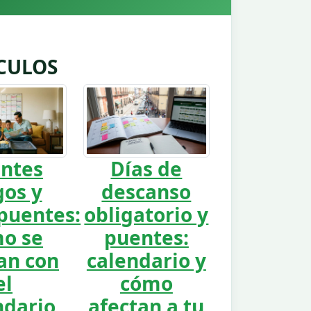
CULOS
ntes
Días de
gos y
descanso
uentes:
obligatorio y
o se
puentes:
an con
calendario y
el
cómo
ndario
afectan a tu