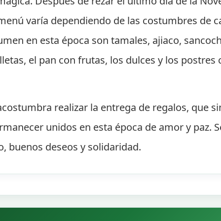
mágica. Después de rezar el último día de la Nov
l menú varía dependiendo de las costumbres de c
men en esta época son tamales, ajiaco, sancocho
letas, el pan con frutas, los dulces y los postre
ostumbra realizar la entrega de regalos, que sim
rmanecer unidos en esta época de amor y paz. Se 
o, buenos deseos y solidaridad.