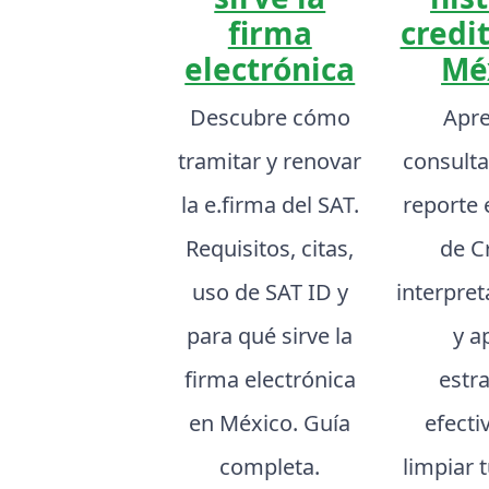
firma
credit
electrónica
Mé
Descubre cómo
Apre
tramitar y renovar
consulta
la e.firma del SAT.
reporte 
Requisitos, citas,
de C
uso de SAT ID y
interpret
para qué sirve la
y a
firma electrónica
estr
en México. Guía
efecti
completa.
limpiar t