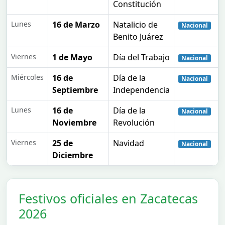
Constitución
Lunes
16 de Marzo
Natalicio de
Nacional
Benito Juárez
Viernes
1 de Mayo
Día del Trabajo
Nacional
Miércoles
16 de
Día de la
Nacional
Septiembre
Independencia
Lunes
16 de
Día de la
Nacional
Noviembre
Revolución
Viernes
25 de
Navidad
Nacional
Diciembre
Festivos oficiales en Zacatecas
2026