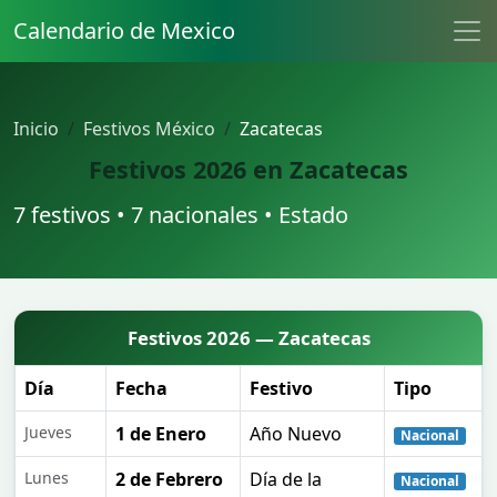
Calendario de Mexico
Inicio
Festivos México
Zacatecas
Festivos 2026 en Zacatecas
7 festivos • 7 nacionales • Estado
Festivos 2026 — Zacatecas
Día
Fecha
Festivo
Tipo
Jueves
1 de Enero
Año Nuevo
Nacional
Lunes
2 de Febrero
Día de la
Nacional