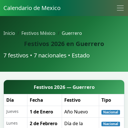
Calendario de Mexico
Inicio
Festivos México
Guerrero
Festivos 2026 en Guerrero
7 festivos • 7 nacionales • Estado
Festivos 2026 — Guerrero
Día
Fecha
Festivo
Tipo
Jueves
1 de Enero
Año Nuevo
Nacional
Lunes
2 de Febrero
Día de la
Nacional