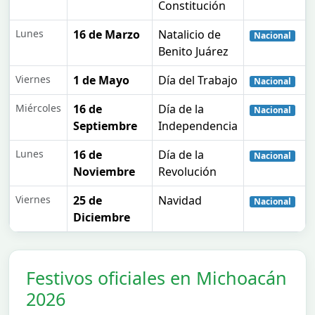
Constitución
Lunes
16 de Marzo
Natalicio de
Nacional
Benito Juárez
Viernes
1 de Mayo
Día del Trabajo
Nacional
Miércoles
16 de
Día de la
Nacional
Septiembre
Independencia
Lunes
16 de
Día de la
Nacional
Noviembre
Revolución
Viernes
25 de
Navidad
Nacional
Diciembre
Festivos oficiales en Michoacán
2026