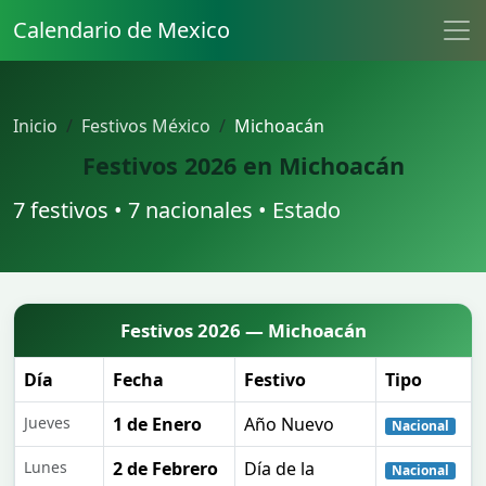
Calendario de Mexico
Inicio
Festivos México
Michoacán
Festivos 2026 en Michoacán
7 festivos • 7 nacionales • Estado
Festivos 2026 — Michoacán
Día
Fecha
Festivo
Tipo
Jueves
1 de Enero
Año Nuevo
Nacional
Lunes
2 de Febrero
Día de la
Nacional