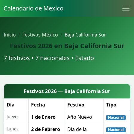
Calendario de Mexico
Inicio
Festivos México
Baja California Sur
Festivos 2026 en Baja California Sur
7 festivos • 7 nacionales • Estado
Festivos 2026 — Baja California Sur
Día
Fecha
Festivo
Tipo
Jueves
1 de Enero
Año Nuevo
Nacional
Lunes
2 de Febrero
Día de la
Nacional