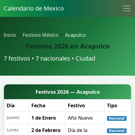
Calendario de Mexico
Inicio
Festivos México
Acapulco
Festivos 2026 en Acapulco
7 festivos • 7 nacionales • Ciudad
Festivos 2026 — Acapulco
Día
Fecha
Festivo
Tipo
Jueves
1 de Enero
Año Nuevo
Nacional
Lunes
2 de Febrero
Día de la
Nacional