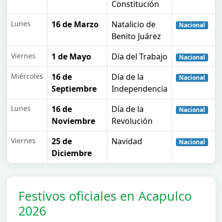
Constitución
Lunes
16 de Marzo
Natalicio de
Nacional
Benito Juárez
Viernes
1 de Mayo
Día del Trabajo
Nacional
Miércoles
16 de
Día de la
Nacional
Septiembre
Independencia
Lunes
16 de
Día de la
Nacional
Noviembre
Revolución
Viernes
25 de
Navidad
Nacional
Diciembre
Festivos oficiales en Acapulco
2026