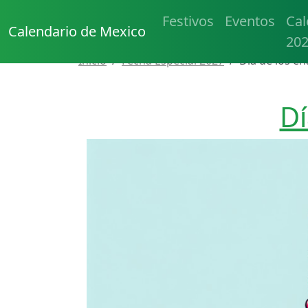
Festivos
Eventos
Cal
Calendario de Mexico
20
Inicio
Fecha Especial 2027
Día de los e
Dí