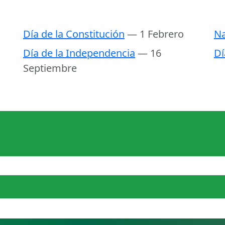
Día de la Constitución
— 1 Febrero
Na
Día de la Independencia
— 16
Dí
Septiembre