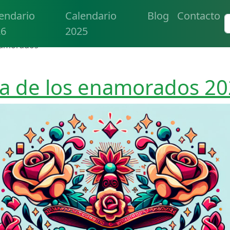
endario
Calendario
Blog
Contacto
26
2025
namorados
a de los enamorados 2