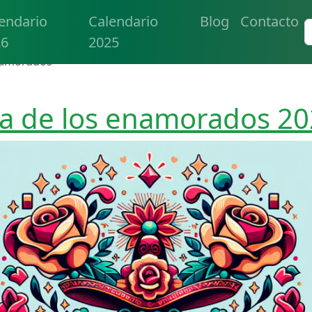
endario
Calendario
Blog
Contacto
26
2025
namorados
a de los enamorados 2