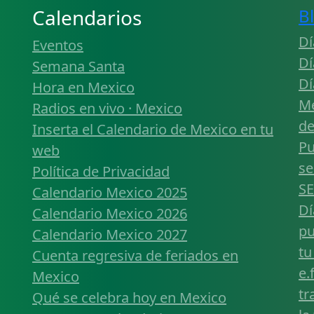
Calendarios
B
Dí
Eventos
Dí
Semana Santa
Dí
Hora en Mexico
Mé
Radios en vivo · Mexico
de
Inserta el Calendario de Mexico en tu
Pu
web
se
Política de Privacidad
SE
Calendario Mexico 2025
Dí
Calendario Mexico 2026
pu
Calendario Mexico 2027
tu
Cuenta regresiva de feriados en
e.
Mexico
tr
Qué se celebra hoy en Mexico