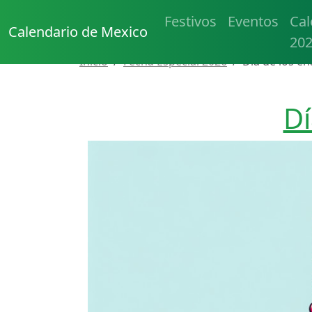
Festivos
Eventos
Cal
Calendario de Mexico
20
Inicio
Fecha Especial 2026
Día de los e
Dí