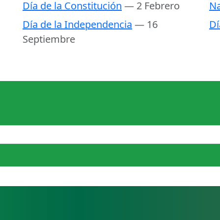
Día de la Constitución
— 2 Febrero
Na
Día de la Independencia
— 16
Dí
Septiembre