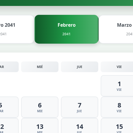
ro 2041
Febrero
Marzo
2041
2041
204
AR
MIÉ
JUE
VIE
1
VIE
5
6
7
8
AR
MIE
JUE
VIE
12
13
14
15
AR
MIE
JUE
VIE