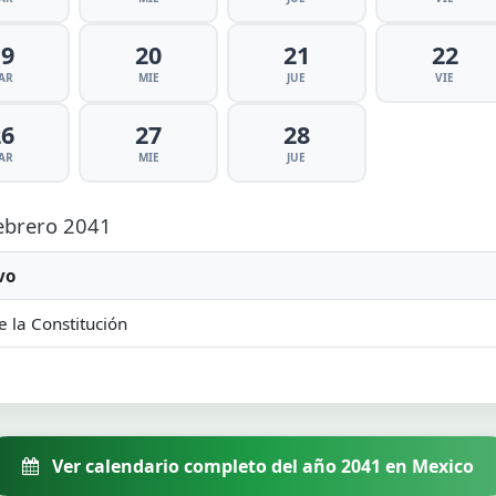
19
20
21
22
AR
MIE
JUE
VIE
26
27
28
AR
MIE
JUE
Febrero 2041
vo
e la Constitución
Ver calendario completo del año 2041 en Mexico