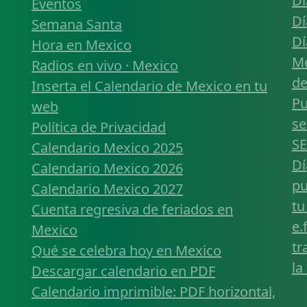
Dí
Eventos
Dí
Semana Santa
Dí
Hora en Mexico
Mé
Radios en vivo · Mexico
de
Inserta el Calendario de Mexico en tu
Pu
web
se
Política de Privacidad
SE
Calendario Mexico 2025
Dí
Calendario Mexico 2026
pu
Calendario Mexico 2027
tu
Cuenta regresiva de feriados en
e.
Mexico
tr
Qué se celebra hoy en Mexico
la
Descargar calendario en PDF
Calendario imprimible: PDF horizontal,