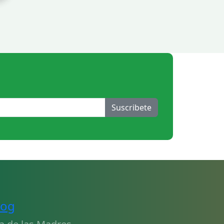
Suscribete
log