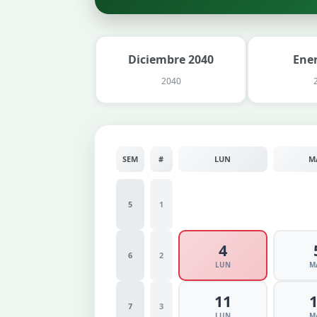
Diciembre 2040
Ene
2040
SEM
#
LUN
M
5
1
4
6
2
LUN
M
11
7
3
LUN
M