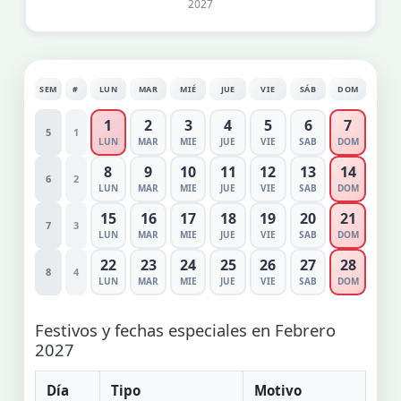
2027
SEM
#
LUN
MAR
MIÉ
JUE
VIE
SÁB
DOM
1
2
3
4
5
6
7
5
1
LUN
MAR
MIE
JUE
VIE
SAB
DOM
8
9
10
11
12
13
14
6
2
LUN
MAR
MIE
JUE
VIE
SAB
DOM
15
16
17
18
19
20
21
7
3
LUN
MAR
MIE
JUE
VIE
SAB
DOM
22
23
24
25
26
27
28
8
4
LUN
MAR
MIE
JUE
VIE
SAB
DOM
Festivos y fechas especiales en Febrero
2027
Día
Tipo
Motivo