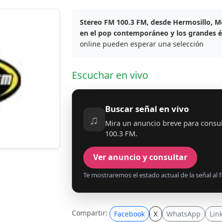
Stereo FM 100.3 FM, desde Hermosillo, M
en el pop contemporáneo y los grandes 
online pueden esperar una selección
Escuchar en vivo
Buscar señal en vivo
♫
Mira un anuncio breve para consul
100.3 FM.
Ver anuncio y consultar
Te mostraremos el estado actual de la señal al fi
Compartir:
Facebook
X
WhatsApp
Lin