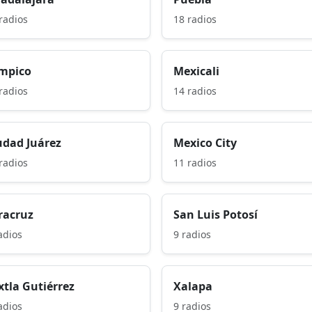
radios
18 radios
mpico
Mexicali
radios
14 radios
udad Juárez
Mexico City
radios
11 radios
racruz
San Luis Potosí
adios
9 radios
xtla Gutiérrez
Xalapa
adios
9 radios