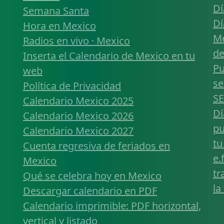
Dí
Semana Santa
Dí
Hora en Mexico
Mé
Radios en vivo · Mexico
de
Inserta el Calendario de Mexico en tu
Pu
web
se
Política de Privacidad
SE
Calendario Mexico 2025
Dí
Calendario Mexico 2026
pu
Calendario Mexico 2027
tu
Cuenta regresiva de feriados en
e.
Mexico
tr
Qué se celebra hoy en Mexico
la
Descargar calendario en PDF
Calendario imprimible: PDF horizontal,
vertical y listado