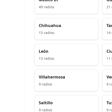
49 radios
21 
Chihuahua
Ta
15 radios
14 
León
Ci
13 radios
11 
Villahermosa
Ve
9 radios
9 r
Saltillo
Tu
9 radios
9 r