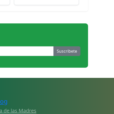
Suscribete
log
a de las Madres