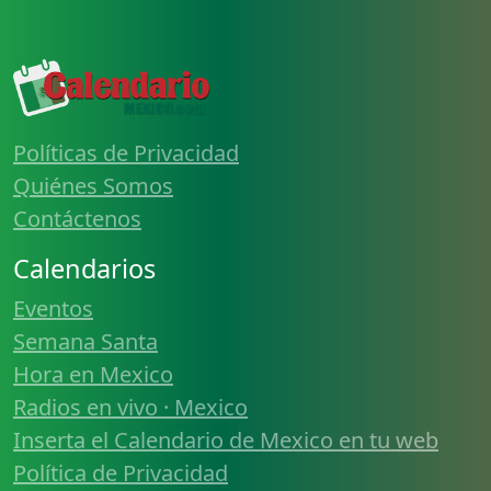
Políticas de Privacidad
Quiénes Somos
Contáctenos
Calendarios
Eventos
Semana Santa
Hora en Mexico
Radios en vivo · Mexico
Inserta el Calendario de Mexico en tu web
Política de Privacidad