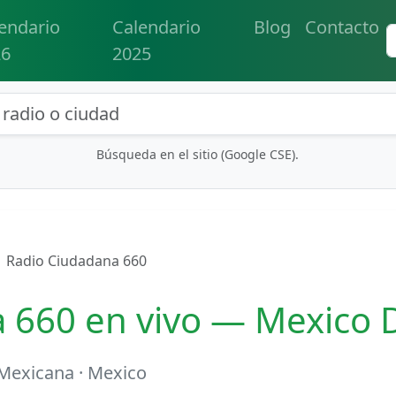
endario
Calendario
Blog
Contacto
26
2025
eda de radios y contenidos
Búsqueda en el sitio (Google CSE).
Radio Ciudadana 660
 660 en vivo — Mexico 
Mexicana · Mexico