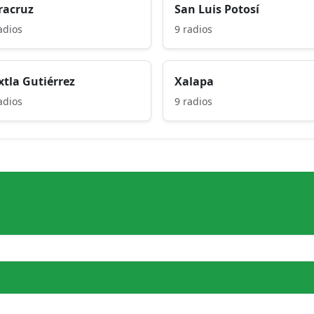
racruz
San Luis Potosí
adios
9 radios
xtla Gutiérrez
Xalapa
adios
9 radios