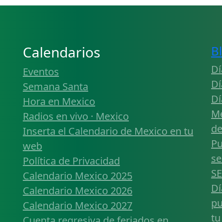
Calendarios
B
Dí
Eventos
Dí
Semana Santa
Dí
Hora en Mexico
Mé
Radios en vivo · Mexico
de
Inserta el Calendario de Mexico en tu
Pu
web
se
Política de Privacidad
SE
Calendario Mexico 2025
Dí
Calendario Mexico 2026
pu
Calendario Mexico 2027
tu
Cuenta regresiva de feriados en