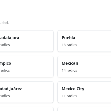
iudad.
adalajara
Puebla
radios
18 radios
mpico
Mexicali
radios
14 radios
udad Juárez
Mexico City
radios
11 radios