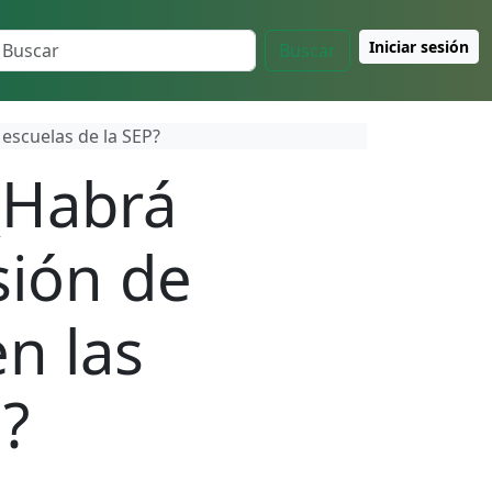
Iniciar sesión
Buscar
 escuelas de la SEP?
¿Habrá
sión de
n las
P?