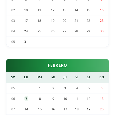
02
10
11
12
13
14
15
16
03
17
18
19
20
21
22
23
04
24
25
26
27
28
29
30
05
31
FEBRERO
SM
LU
MA
MI
JU
VI
SA
DO
05
1
2
3
4
5
6
06
7
8
9
10
11
12
13
07
14
15
16
17
18
19
20