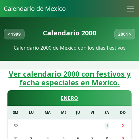
Calendario de Mexico
Calendario 2000
< 1999
2001 >
Calendario 2000 de Mexico con los días Festivos
Ver calendario 2000 con festivos y
fecha especiales en Mexico.
ENERO
SM
LU
MA
MI
JU
VI
SA
DO
52
1
2
01
3
4
5
6
7
8
9