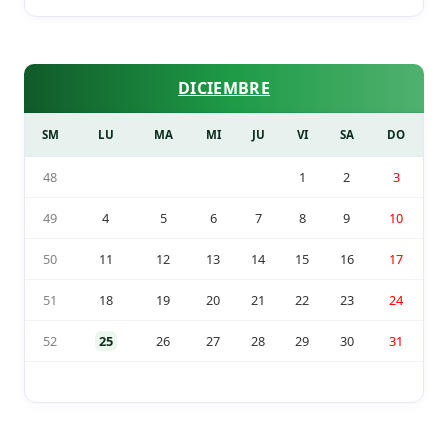
DICIEMBRE
SM
LU
MA
MI
JU
VI
SA
DO
48
1
2
3
49
4
5
6
7
8
9
10
50
11
12
13
14
15
16
17
51
18
19
20
21
22
23
24
52
25
26
27
28
29
30
31