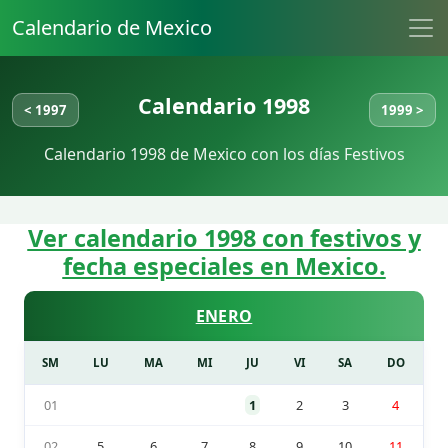
Calendario de Mexico
Calendario 1998
< 1997
1999 >
Calendario 1998 de Mexico con los días Festivos
Ver calendario 1998 con festivos y
fecha especiales en Mexico.
ENERO
SM
LU
MA
MI
JU
VI
SA
DO
01
1
2
3
4
02
5
6
7
8
9
10
11