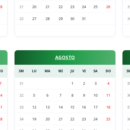
28
21
20
21
22
23
24
25
26
2
22
27
28
29
30
31
2
AGOSTO
DO
SM
LU
MA
MI
JU
VI
SA
DO
S
7
31
1
2
3
4
3
14
32
5
6
7
8
9
10
11
3
21
33
12
13
14
15
16
17
18
3
28
34
19
20
21
22
23
24
25
3