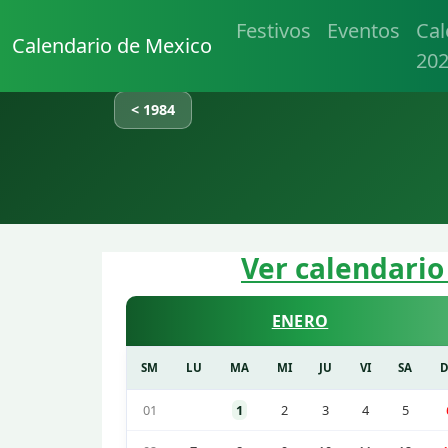
Festivos
Eventos
Cal
Calendario de Mexico
20
< 1984
Ver calendario
ENERO
SM
LU
MA
MI
JU
VI
SA
01
1
2
3
4
5