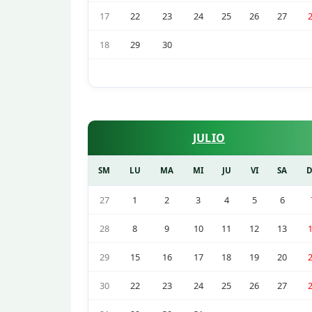
17
22
23
24
25
26
27
18
29
30
JULIO
SM
LU
MA
MI
JU
VI
SA
27
1
2
3
4
5
6
28
8
9
10
11
12
13
29
15
16
17
18
19
20
30
22
23
24
25
26
27