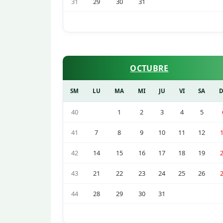
31
29
30
31
OCTUBRE
SM
LU
MA
MI
JU
VI
SA
40
1
2
3
4
5
41
7
8
9
10
11
12
42
14
15
16
17
18
19
43
21
22
23
24
25
26
44
28
29
30
31