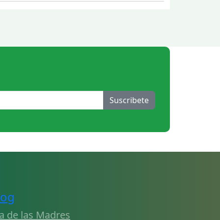
Suscribete
log
a de las Madres