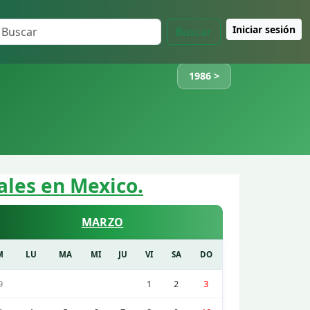
Iniciar sesión
Buscar
1986 >
ales en Mexico.
MARZO
M
LU
MA
MI
JU
VI
SA
DO
9
1
2
3