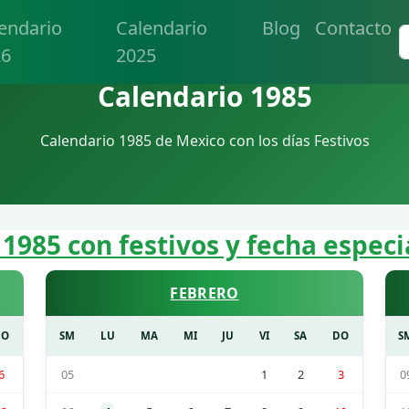
endario
Calendario
Blog
Contacto
26
2025
Calendario 1985
Calendario 1985 de Mexico con los días Festivos
 1985 con festivos y fecha especi
FEBRERO
DO
SM
LU
MA
MI
JU
VI
SA
DO
S
6
05
1
2
3
0