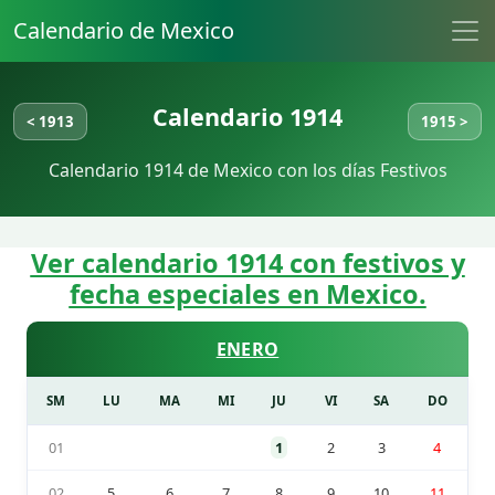
Calendario de Mexico
Calendario 1914
< 1913
1915 >
Calendario 1914 de Mexico con los días Festivos
Ver calendario 1914 con festivos y
fecha especiales en Mexico.
ENERO
SM
LU
MA
MI
JU
VI
SA
DO
01
1
2
3
4
02
5
6
7
8
9
10
11