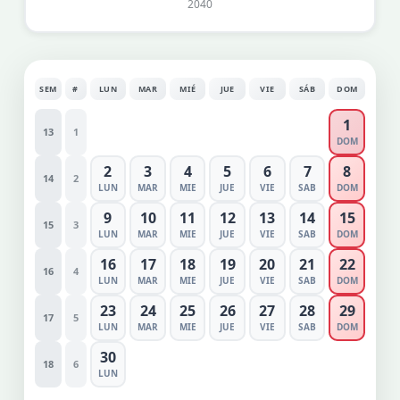
2040
SEM
#
LUN
MAR
MIÉ
JUE
VIE
SÁB
DOM
1
13
1
DOM
2
3
4
5
6
7
8
14
2
LUN
MAR
MIE
JUE
VIE
SAB
DOM
9
10
11
12
13
14
15
15
3
LUN
MAR
MIE
JUE
VIE
SAB
DOM
16
17
18
19
20
21
22
16
4
LUN
MAR
MIE
JUE
VIE
SAB
DOM
23
24
25
26
27
28
29
17
5
LUN
MAR
MIE
JUE
VIE
SAB
DOM
30
18
6
LUN