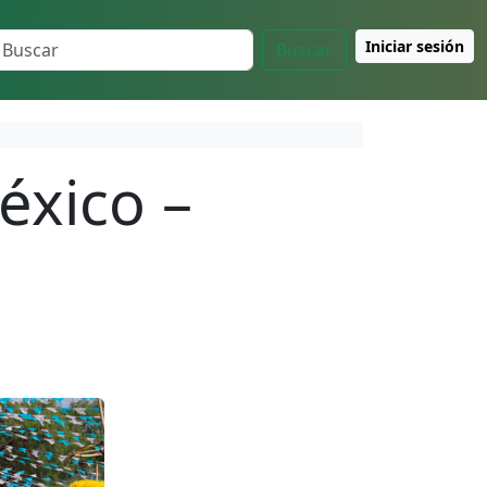
Iniciar sesión
Buscar
éxico –