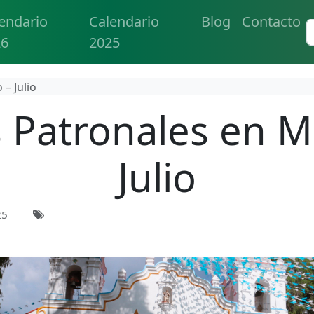
endario
Calendario
Blog
Contacto
26
2025
 – Julio
s Patronales en M
Julio
25