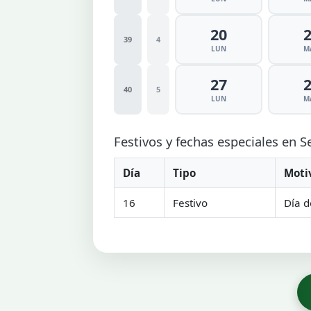
20
39
4
LUN
M
27
40
5
LUN
M
Festivos y fechas especiales en 
Día
Tipo
Moti
16
Festivo
Día d