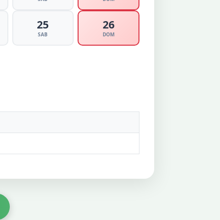
25
26
SAB
DOM