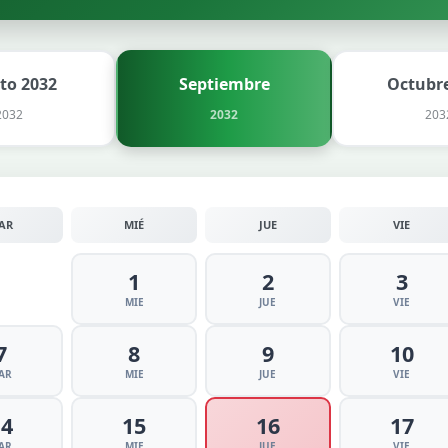
to 2032
Septiembre
Octubre
2032
2032
203
AR
MIÉ
JUE
VIE
1
2
3
MIE
JUE
VIE
7
8
9
10
AR
MIE
JUE
VIE
14
15
16
17
AR
MIE
JUE
VIE