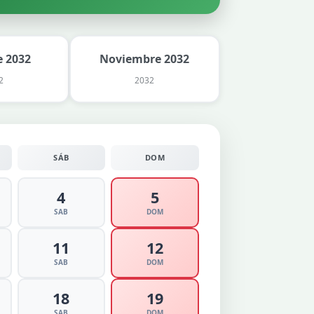
 2032
Noviembre 2032
2
2032
SÁB
DOM
4
5
SAB
DOM
11
12
SAB
DOM
18
19
SAB
DOM