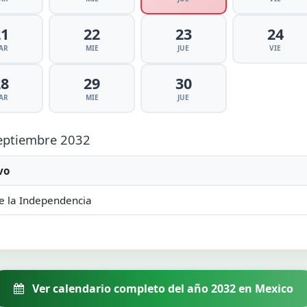
21
22
23
24
AR
MIE
JUE
VIE
28
29
30
AR
MIE
JUE
Septiembre 2032
vo
e la Independencia
Ver calendario completo del año 2032 en Mexico