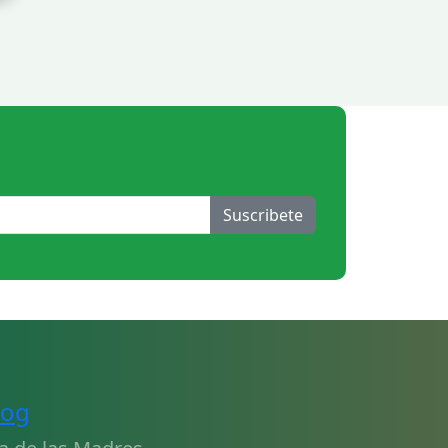
Suscribete
log