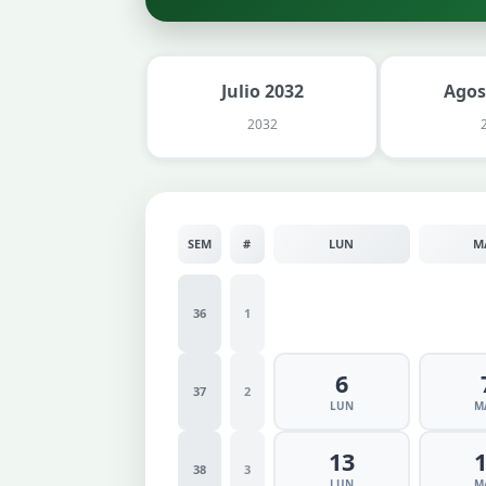
Julio 2032
Agos
2032
SEM
#
LUN
M
36
1
6
37
2
LUN
M
13
38
3
LUN
M