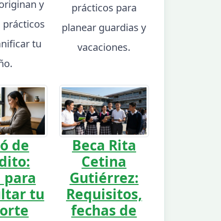
 originan y
prácticos para
 prácticos
planear guardias y
nificar tu
vacaciones.
ño.
ó de
Beca Rita
dito:
Cetina
 para
Gutiérrez:
ltar tu
Requisitos,
orte
fechas de