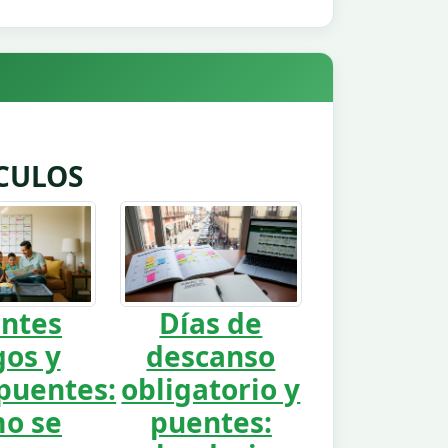
CULOS
ntes
Días de
gos y
descanso
uentes:
obligatorio y
o se
puentes: