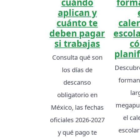
cuándo
form
aplican y
cuánto te
cale
deben pagar
escola
si trabajas
c
planif
Consulta qué son
Descubr
los días de
forman
descanso
lar
obligatorio en
megapue
México, las fechas
el ca
oficiales 2026-2027
escolar
y qué pago te