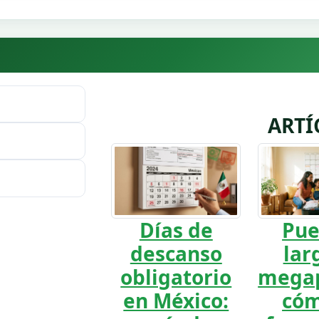
ARTÍ
Días de
Pue
descanso
lar
obligatorio
megap
en México:
cóm