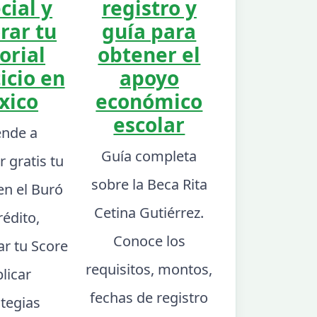
cial y
registro y
rar tu
guía para
orial
obtener el
icio en
apoyo
xico
económico
escolar
nde a
Guía completa
r gratis tu
sobre la Beca Rita
en el Buró
Cetina Gutiérrez.
rédito,
Conoce los
ar tu Score
requisitos, montos,
plicar
fechas de registro
ategias