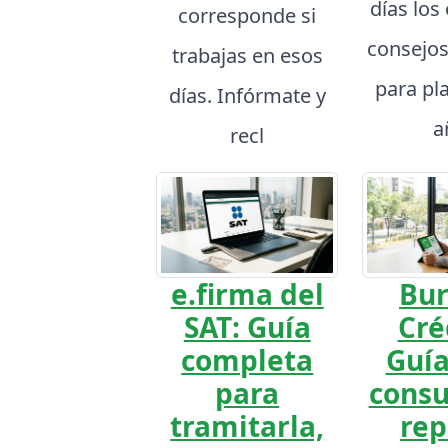
días los
corresponde si
consejos
trabajas en esos
para pla
días. Infórmate y
a
recl
e.firma del
Bur
SAT: Guía
Cré
completa
Guía
para
consu
tramitarla,
rep