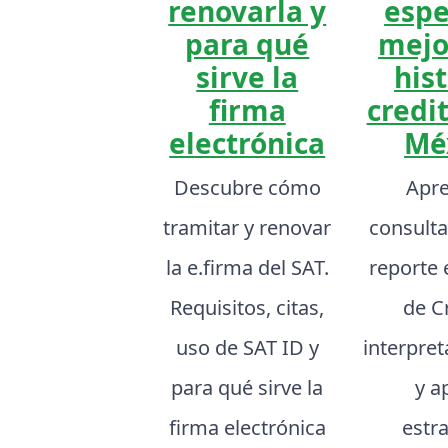
renovarla y
espe
para qué
mejo
sirve la
hist
firma
credit
electrónica
Mé
Descubre cómo
Apre
tramitar y renovar
consulta
la e.firma del SAT.
reporte 
Requisitos, citas,
de C
uso de SAT ID y
interpret
para qué sirve la
y a
firma electrónica
estr