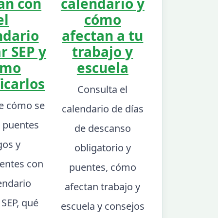
an con
calendario y
el
cómo
ndario
afectan a tu
r SEP y
trabajo y
ómo
escuela
icarlos
Consulta el
e cómo se
calendario de días
 puentes
de descanso
gos y
obligatorio y
ntes con
puentes, cómo
lendario
afectan trabajo y
 SEP, qué
escuela y consejos