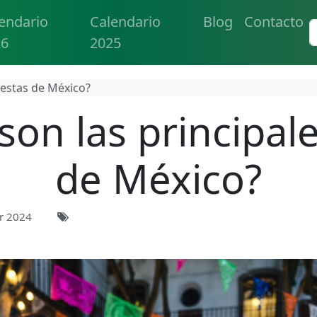
endario
Calendario
Blog
Contacto
26
2025
fiestas de México?
son las principale
de México?
r 2024