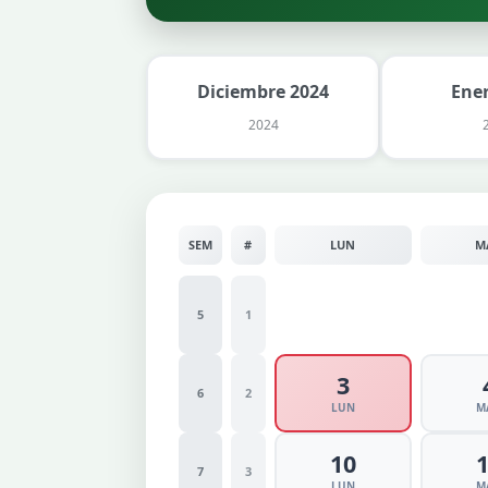
Diciembre 2024
Ene
2024
SEM
#
LUN
M
5
1
3
6
2
LUN
M
10
7
3
LUN
M