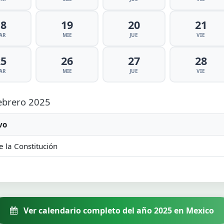
18
19
20
21
AR
MIE
JUE
VIE
25
26
27
28
AR
MIE
JUE
VIE
Febrero 2025
vo
e la Constitución
Ver calendario completo del año 2025 en Mexico