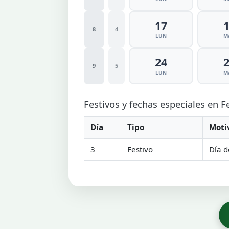
17
8
4
LUN
M
24
9
5
LUN
M
Festivos y fechas especiales en 
Día
Tipo
Moti
3
Festivo
Día d