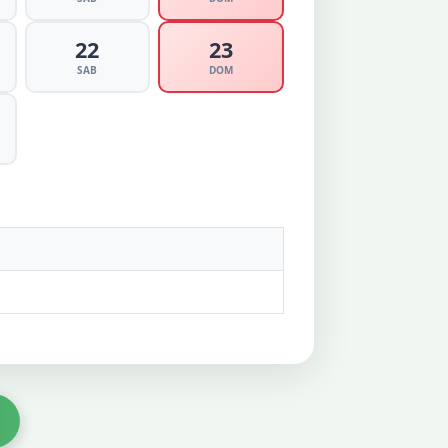
22
23
SAB
DOM