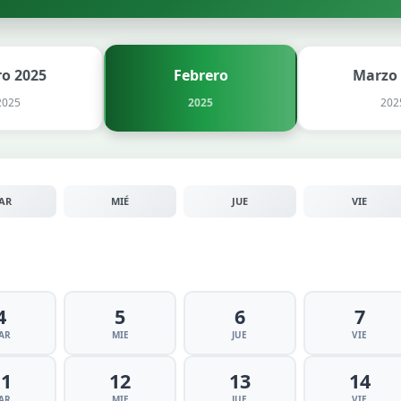
ro 2025
Febrero
Marzo
2025
2025
202
AR
MIÉ
JUE
VIE
4
5
6
7
AR
MIE
JUE
VIE
11
12
13
14
AR
MIE
JUE
VIE