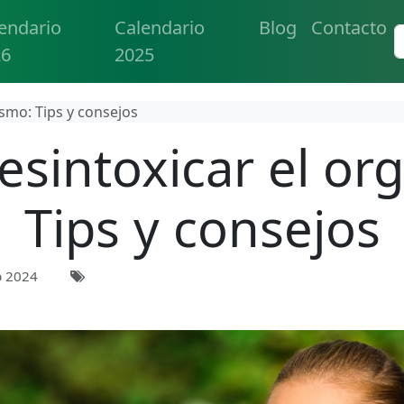
endario
Calendario
Blog
Contacto
26
2025
smo: Tips y consejos
sintoxicar el or
Tips y consejos
b 2024