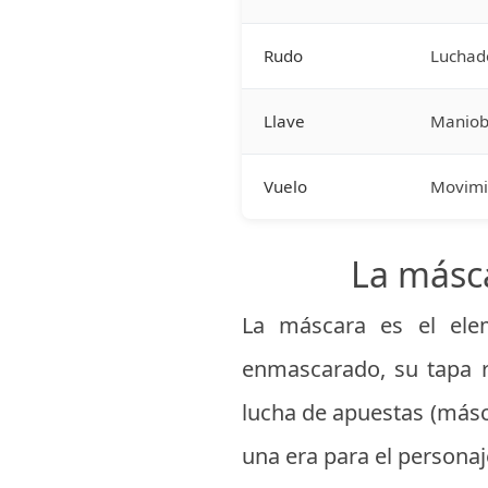
Rudo
Luchado
Llave
Maniobr
Vuelo
Movimie
La másca
La máscara es el ele
enmascarado, su tapa r
lucha de apuestas (másc
una era para el personaje