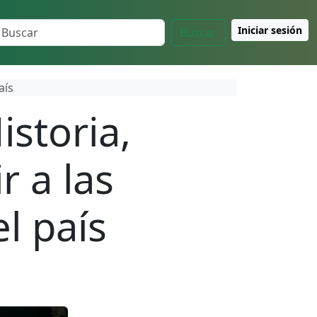
Iniciar sesión
Buscar
aís
istoria,
r a las
l país