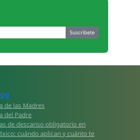
Suscribete
log
a de las Madres
a del Padre
as de descanso obligatorio en
xico: cuándo aplican y cuánto te