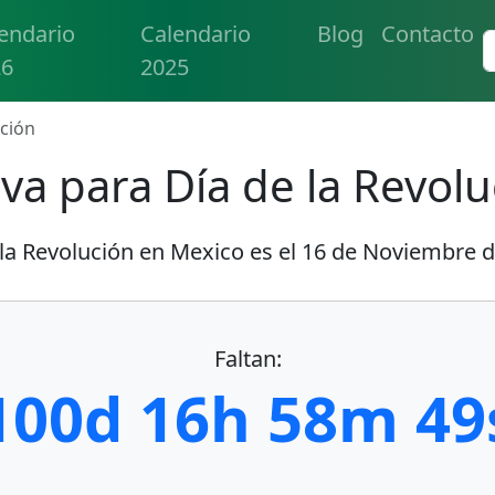
endario
Calendario
Blog
Contacto
26
2025
ución
va para Día de la Revol
 la Revolución en Mexico es el
16 de Noviembre d
Faltan:
100d 16h 58m 48