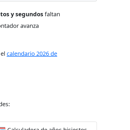
utos y segundos
faltan
contador avanza
 el
calendario 2026 de
des:
🗓️ Calculadora de años bisiestos