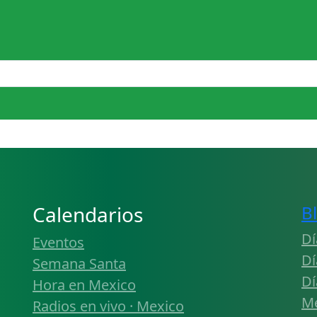
Calendarios
B
Dí
Eventos
Dí
Semana Santa
Dí
Hora en Mexico
Mé
Radios en vivo · Mexico