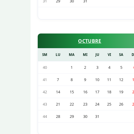
31
29
30
31
OCTUBRE
SM
LU
MA
MI
JU
VI
SA
40
1
2
3
4
5
41
7
8
9
10
11
12
42
14
15
16
17
18
19
43
21
22
23
24
25
26
44
28
29
30
31