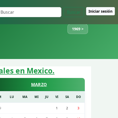
Iniciar sesión
Buscar
1969 >
ales en Mexico.
MARZO
M
LU
MA
MI
JU
VI
SA
DO
9
1
2
3