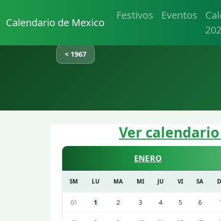
Festivos
Eventos
Cal
Calendario de Mexico
20
< 1967
Ver calendario
ENERO
SM
LU
MA
MI
JU
VI
SA
01
1
2
3
4
5
6