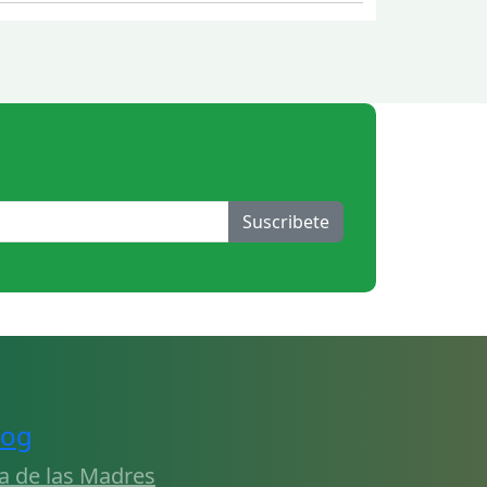
Suscribete
log
a de las Madres