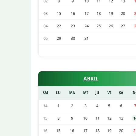
02
8
9
10
11
12
13
03
15
16
17
18
19
20
04
22
23
24
25
26
27
05
29
30
31
ABRIL
SM
LU
MA
MI
JU
VI
SA
D
14
1
2
3
4
5
6
15
8
9
10
11
12
13
1
16
15
16
17
18
19
20
2