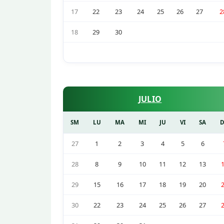
17
22
23
24
25
26
27
2
18
29
30
JULIO
SM
LU
MA
MI
JU
VI
SA
27
1
2
3
4
5
6
28
8
9
10
11
12
13
29
15
16
17
18
19
20
30
22
23
24
25
26
27