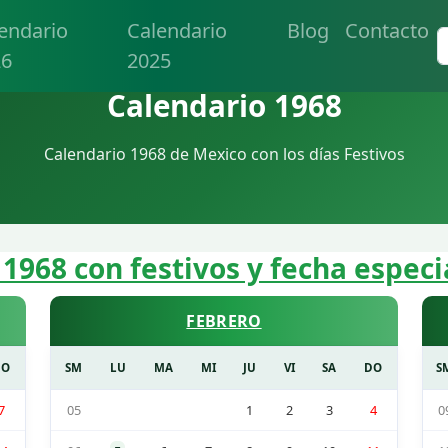
endario
Calendario
Blog
Contacto
26
2025
Calendario 1968
Calendario 1968 de Mexico con los días Festivos
 1968 con festivos y fecha especi
FEBRERO
DO
SM
LU
MA
MI
JU
VI
SA
DO
S
7
05
1
2
3
4
0