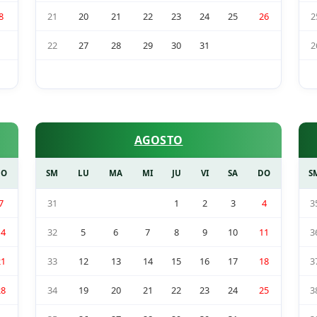
8
21
20
21
22
23
24
25
26
2
22
27
28
29
30
31
2
AGOSTO
DO
SM
LU
MA
MI
JU
VI
SA
DO
S
7
31
1
2
3
4
3
14
32
5
6
7
8
9
10
11
3
21
33
12
13
14
15
16
17
18
3
28
34
19
20
21
22
23
24
25
3