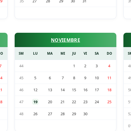
29
35
27
28
29
30
31
3
NOVIEMBRE
DO
SM
LU
MA
MI
JU
VI
SA
DO
S
7
44
1
2
3
4
4
14
45
5
6
7
8
9
10
11
4
21
46
12
13
14
15
16
17
18
5
28
47
19
20
21
22
23
24
25
5
48
26
27
28
29
30
5
0