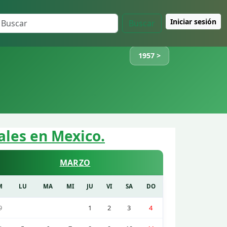
Iniciar sesión
Buscar
1957 >
ales en Mexico.
MARZO
M
LU
MA
MI
JU
VI
SA
DO
9
1
2
3
4