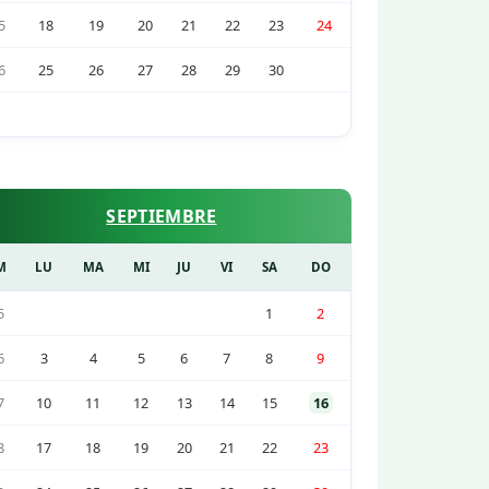
5
18
19
20
21
22
23
24
6
25
26
27
28
29
30
SEPTIEMBRE
M
LU
MA
MI
JU
VI
SA
DO
5
1
2
6
3
4
5
6
7
8
9
7
10
11
12
13
14
15
16
8
17
18
19
20
21
22
23