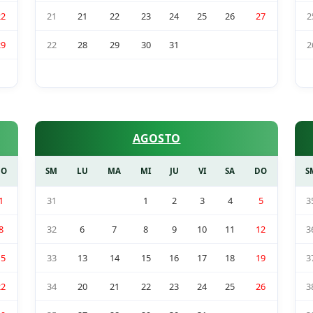
22
21
21
22
23
24
25
26
27
2
29
22
28
29
30
31
2
AGOSTO
DO
SM
LU
MA
MI
JU
VI
SA
DO
S
1
31
1
2
3
4
5
3
8
32
6
7
8
9
10
11
12
3
15
33
13
14
15
16
17
18
19
3
22
34
20
21
22
23
24
25
26
3