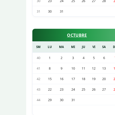
30
23
24
25
26
27
28
31
30
31
OCTUBRE
SM
LU
MA
MI
JU
VI
SA
40
1
2
3
4
5
6
41
8
9
10
11
12
13
42
15
16
17
18
19
20
43
22
23
24
25
26
27
44
29
30
31