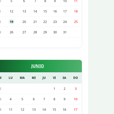
0
5
6
7
8
9
10
11
1
12
13
14
15
16
17
18
2
19
20
21
22
23
24
25
3
26
27
28
29
30
31
JUNIO
M
LU
MA
MI
JU
VI
SA
DO
2
1
2
3
3
4
5
6
7
8
9
10
4
11
12
13
14
15
16
17