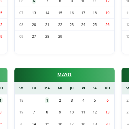
8
06
6
7
8
9
10
11
12
1
15
07
13
14
15
16
17
18
19
1
22
08
20
21
22
23
24
25
26
1
29
09
27
28
29
1
MAYO
DO
SM
LU
MA
MI
JU
VI
SA
DO
S
1
18
1
2
3
4
5
6
2
8
19
7
8
9
10
11
12
13
2
15
20
14
15
16
17
18
19
20
2