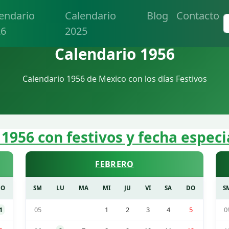
endario
Calendario
Blog
Contacto
26
2025
Calendario 1956
Calendario 1956 de Mexico con los días Festivos
 1956 con festivos y fecha especi
FEBRERO
DO
SM
LU
MA
MI
JU
VI
SA
DO
S
1
05
1
2
3
4
5
0