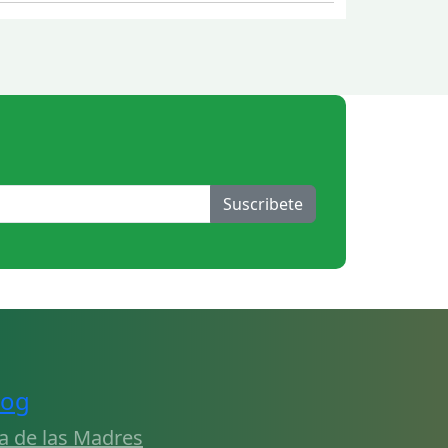
Suscribete
log
a de las Madres