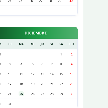
9
24
25
26
27
28
29
30
DICIEMBRE
M
LU
MA
MI
JU
VI
SA
DO
8
1
2
9
3
4
5
6
7
8
9
0
10
11
12
13
14
15
16
1
17
18
19
20
21
22
23
2
24
25
26
27
28
29
30
1
31