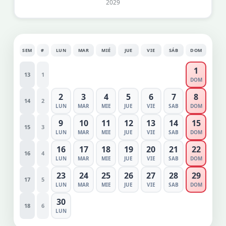
2029
SEM
#
LUN
MAR
MIÉ
JUE
VIE
SÁB
DOM
1
13
1
DOM
2
3
4
5
6
7
8
14
2
LUN
MAR
MIE
JUE
VIE
SAB
DOM
9
10
11
12
13
14
15
15
3
LUN
MAR
MIE
JUE
VIE
SAB
DOM
16
17
18
19
20
21
22
16
4
LUN
MAR
MIE
JUE
VIE
SAB
DOM
23
24
25
26
27
28
29
17
5
LUN
MAR
MIE
JUE
VIE
SAB
DOM
30
18
6
LUN