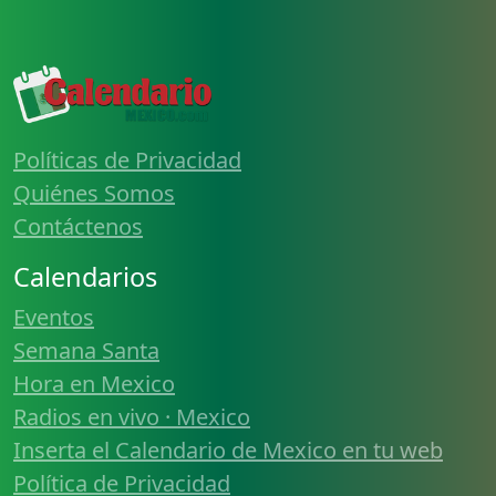
Políticas de Privacidad
Quiénes Somos
Contáctenos
Calendarios
Eventos
Semana Santa
Hora en Mexico
Radios en vivo · Mexico
Inserta el Calendario de Mexico en tu web
Política de Privacidad