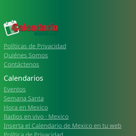
Políticas de Privacidad
Quiénes Somos
Contáctenos
Calendarios
Eventos
Semana Santa
Hora en Mexico
Radios en vivo · Mexico
Inserta el Calendario de Mexico en tu web
Política de Privacidad