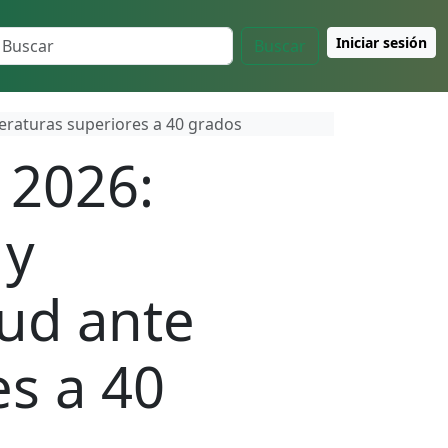
Iniciar sesión
Buscar
eraturas superiores a 40 grados
 2026:
 y
ud ante
s a 40