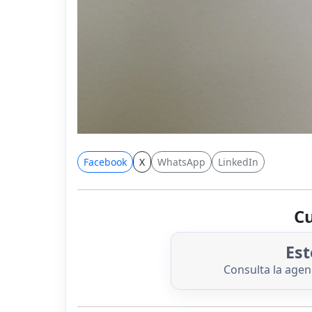
Facebook
X
WhatsApp
LinkedIn
Cu
Est
Consulta la age