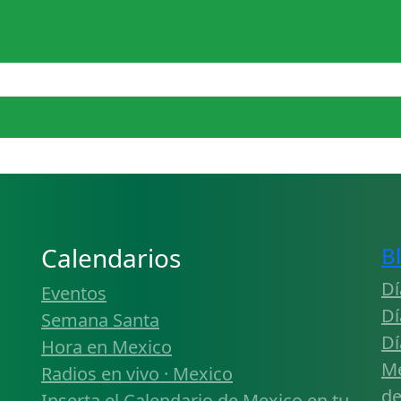
Calendarios
B
Dí
Eventos
Dí
Semana Santa
Dí
Hora en Mexico
Mé
Radios en vivo · Mexico
de
Inserta el Calendario de Mexico en tu