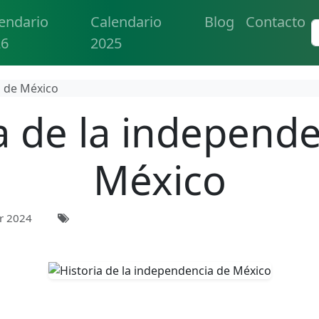
endario
Calendario
Blog
Contacto
26
2025
a de México
a de la independ
México
r 2024