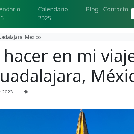
endario
Calendario
Blog
Contacto
26
2025
uadalajara, México
hacer en mi viaj
uadalajara, Méxi
c 2023