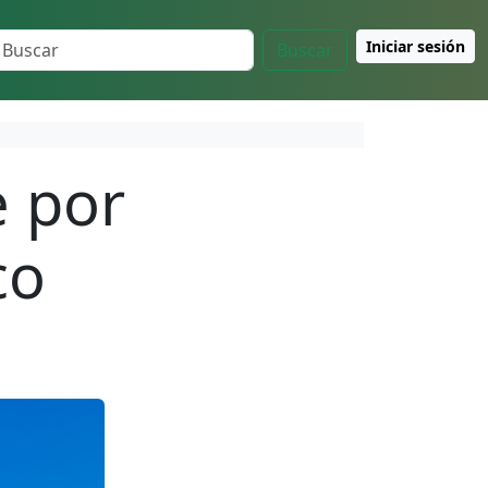
Iniciar sesión
Buscar
e por
co