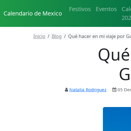
Festivos
Eventos
Cal
Calendario de Mexico
20
Inicio
Blog
Qué hacer en mi viaje por G
Qué 
G
Natalia Rodriguez
05 De