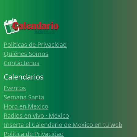
Políticas de Privacidad
Quiénes Somos
Contáctenos
Calendarios
Eventos
Semana Santa
Hora en Mexico
Radios en vivo · Mexico
Inserta el Calendario de Mexico en tu web
Política de Privacidad