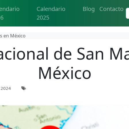
endario
Calendario
Blog
Contacto
26
2025
os en México
acional de San M
México
 2024