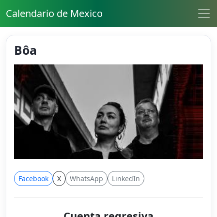
Calendario de Mexico
Bôa
Facebook
X
WhatsApp
LinkedIn
Cuenta regresiva