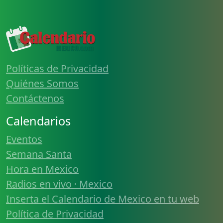
Políticas de Privacidad
Quiénes Somos
Contáctenos
Calendarios
Eventos
Semana Santa
Hora en Mexico
Radios en vivo · Mexico
Inserta el Calendario de Mexico en tu web
Política de Privacidad