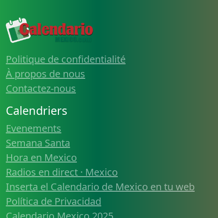
Politique de confidentialité
À propos de nous
Contactez-nous
Calendriers
Evenements
Semana Santa
Hora en Mexico
Radios en direct · Mexico
Inserta el Calendario de Mexico en tu web
Política de Privacidad
Calendario Mexico 2025